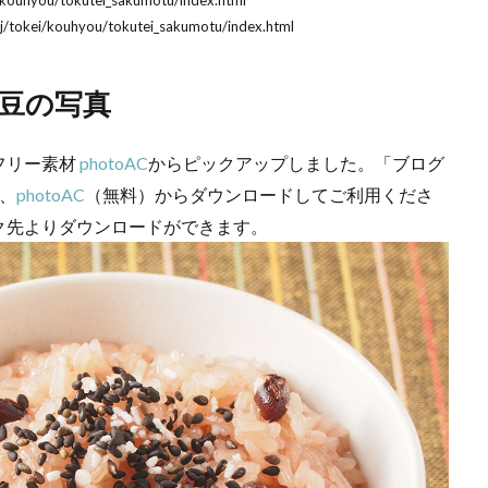
uhyou/tokutei_sakumotu/index.html
/kouhyou/tokutei_sakumotu/index.html
豆の写真
フリー素材
photoAC
からピックアップしました。「ブログ
、
photoAC
（無料）からダウンロードしてご利用くださ
ク先よりダウンロードができます。