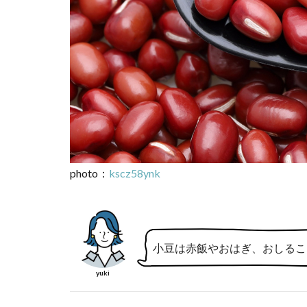
photo：
kscz58ynk
小豆は赤飯やおはぎ、おしるこ
yuki