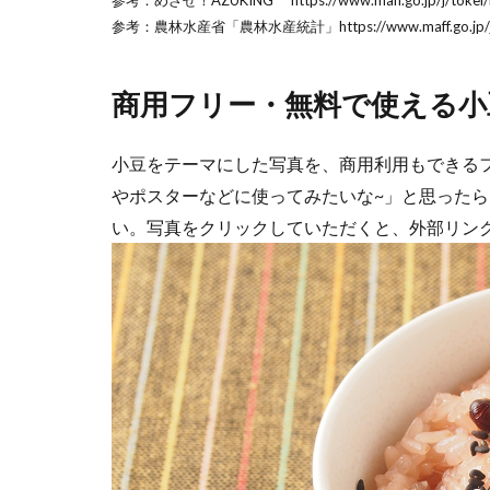
参考：めざせ！AZUKING https://www.maff.go.jp/j/tokei/ko
参考：農林水産省「農林水産統計」https://www.maff.go.jp/j/tokei
商用フリー・無料で使える小
小豆をテーマにした写真を、商用利用もできる
やポスターなどに使ってみたいな~」と思ったら
い。写真をクリックしていただくと、外部リン